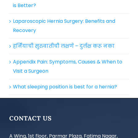
is Better?
Laparoscopic Hernia Surgery: Benefits and
Recovery
हर्नियाची सुरुवातीची लक्षणे – दुर्लक्ष करू नका
Appendix Pain: Symptoms, Causes & When to
Visit a Surgeon
What sleeping position is best for a hernia?
CONTACT US
A Wing, 1st floor, Parmar Plaza, Fatima Nagar,