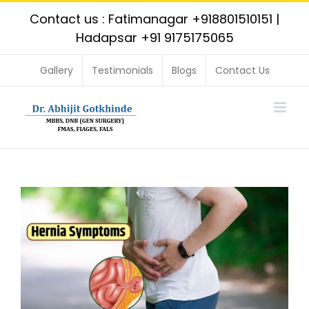
Skip
Contact us : Fatimanagar
+918801510151
|
to
Hadapsar
+91 9175175065
content
Gallery
Testimonials
Blogs
Contact Us
View
Larger
Image