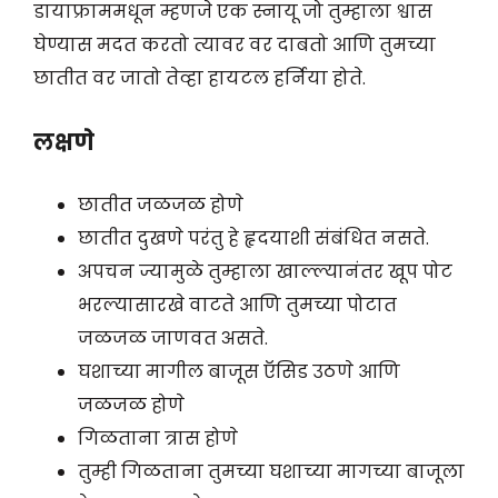
डायाफ्राममधून म्हणजे एक स्नायू जो तुम्हाला श्वास
घेण्यास मदत करतो त्यावर वर दाबतो आणि तुमच्या
छातीत वर जातो तेव्हा हायटल हर्निया होते.
लक्षणे
छातीत जळजळ होणे
छातीत दुखणे परंतु हे हृदयाशी संबंधित नसते.
अपचन ज्यामुळे तुम्हाला खाल्ल्यानंतर खूप पोट
भरल्यासारखे वाटते आणि तुमच्या पोटात
जळजळ जाणवत असते.
घशाच्या मागील बाजूस ऍसिड उठणे आणि
जळजळ होणे
गिळताना त्रास होणे
तुम्ही गिळताना तुमच्या घशाच्या मागच्या बाजूला