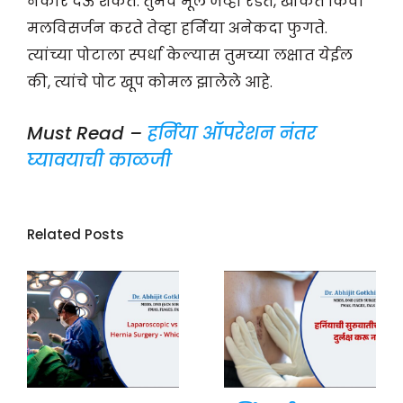
नकार देऊ शकते. तुमचे मूल जेव्हा रडते, खोकते किंवा
मलविसर्जन करते तेव्हा हर्निया अनेकदा फुगते.
त्यांच्या पोटाला स्पर्धा केल्यास तुमच्या लक्षात येईल
की, त्यांचे पोट खूप कोमल झालेले आहे.
Must Read –
हर्निया ऑपरेशन नंतर
घ्यावयाची काळजी
Related Posts