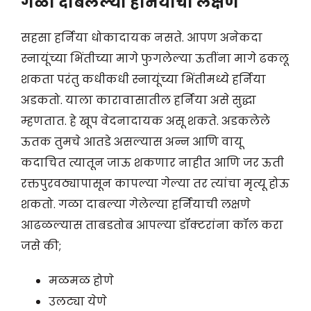
गळा दाबलेल्या हर्नियाची लक्षणे
सहसा हर्निया धोकादायक नसते. आपण अनेकदा
स्नायूंच्या भिंतीच्या मागे फुगलेल्या ऊतींना मागे ढकलू
शकता परंतु कधीकधी स्नायूंच्या भिंतीमध्ये हर्निया
अडकतो. याला कारावासातील हर्निया असे सुद्धा
म्हणतात. हे खूप वेदनादायक असू शकते. अडकलेले
ऊतक तुमचे आतडे असल्यास अन्न आणि वायू
कदाचित त्यातून जाऊ शकणार नाहीत आणि जर ऊती
रक्तपुरवठ्यापासून कापल्या गेल्या तर त्यांचा मृत्यू होऊ
शकतो. गळा दाबल्या गेलेल्या हर्नियाची लक्षणे
आढळल्यास ताबडतोब आपल्या डॉक्टरांना कॉल करा
जसे की;
मळमळ होणे
उलट्या येणे