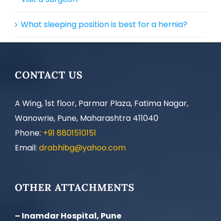
What sleeping position is best for a hernia?
CONTACT US
A Wing, 1st floor, Parmar Plaza, Fatima Nagar,
Wanowrie, Pune, Maharashtra 411040
Phone:
+91 8801510151
Email:
drabhibg@yahoo.com
OTHER ATTACHMENTS
– Inamdar Hospital, Pune