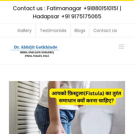
Skip
Contact us : Fatimanagar
+918801510151
|
to
Hadapsar
+91 9175175065
content
Gallery
Testimonials
Blogs
Contact Us
View
Larger
Image