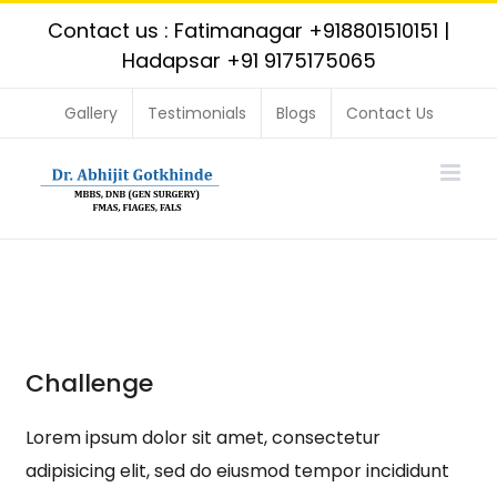
Skip
Contact us : Fatimanagar
+918801510151
|
to
Hadapsar
+91 9175175065
content
Gallery
Testimonials
Blogs
Contact Us
Challenge
Lorem ipsum dolor sit amet, consectetur
adipisicing elit, sed do eiusmod tempor incididunt